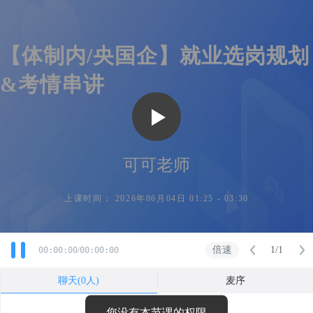
【体制内/央国企】就业选岗规划
&考情串讲
可可老师
上课时间：
2026年06月04日 01:25 - 03:30
倍速
1/1
00:00:00
/
00:00:00
聊天(0人)
麦序
您没有本节课的权限